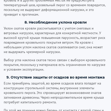
кровель и в других проблемных местах не предусмотреть
температурный шов, кровельный пирог со временем повредится,
поскольку не выдержит деформационной нагрузки, и это
приведет к протечкам.
8. Несоблюдение уклона кровли
Уклон скатов кровли рассчитывается с учетом снеговых и
ветровых нагрузок, характерных для конкретной местности. У
высокой крутой крыши повышенная парусность, возрастает риск
повреждения кровельного покрытия ветром. На кровле с
небольшим углом наклона скатов скапливается снег, она может
не выдержать чрезмерной нагрузки.
Выбор угла наклона скатов тесно связан с выбором кровельного
покрытия, поскольку у материалов есть ограничения по нагрузке
и условиям эксплуатации.
9. Отсутствие защиты от осадков во время монтажа
Если пренебречь защитой, во время осадков влага попадет на
конструкции стропильной системы, внутренние элементы
кровельного пирога. Это спровоцирует возникновение очагов
загнивания древесины. Через непродолжительное время крыша
потребует капитального ремонта.
По этой же причине важно беречь от контакта с влагой стены и