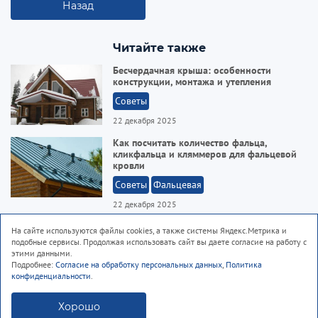
Назад
Читайте также
Бесчердачная крыша: особенности
конструкции, монтажа и утепления
Советы
22 декабря 2025
Как посчитать количество фальца,
кликфальца и кляммеров для фальцевой
кровли
Советы
Фальцевая
22 декабря 2025
Обрешетка под металлочерепицу:
На сайте используются файлы cookies, а также системы Яндекс.Метрика и
размеры, монтаж, советы
подобные сервисы. Продолжая использовать сайт вы даете согласие на работу с
этими данными.
Металлочерепица
Советы
Подробнее:
Согласие на обработку персональных данных
,
Политика
конфиденциальности
.
03 октября 2025
Хорошо