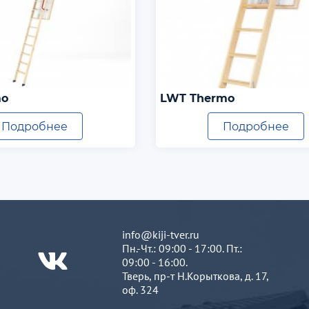
mo
LWT Thermo
Подробнее
Подробнее
info@kiji-tver.ru
Пн.-Чт.: 09:00 - 17:00. Пт.:
09:00 - 16:00.
Тверь, пр-т Н.Корыткова, д. 17,
оф. 324