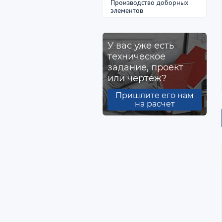
Производство доборных
элементов
У вас уже есть
техническое
задание, проект
или чертеж?
Пришлите его нам
на расчет