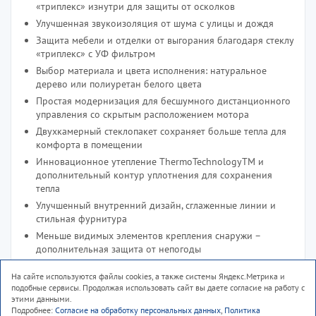
«триплекс» изнутри для защиты от осколков
Улучшенная звукоизоляция от шума с улицы и дождя
Защита мебели и отделки от выгорания благодаря стеклу
«триплекс» с УФ фильтром
Выбор материала и цвета исполнения: натуральное
дерево или полиуретан белого цвета
Простая модернизация для бесшумного дистанционного
управления со скрытым расположением мотора
Двухкамерный стеклопакет сохраняет больше тепла для
комфорта в помещении
Инновационное утепление ThermoTechnologyТМ и
дополнительный контур уплотнения для сохранения
тепла
Улучшенный внутренний дизайн, сглаженные линии и
стильная фурнитура
Меньше видимых элементов крепления снаружи –
дополнительная защита от непогоды
Встроенный вентиляционный клапан для проветривания
На сайте используются файлы cookies, а также системы Яндекс.Метрика и
помещения при закрытом окне
подобные сервисы. Продолжая использовать сайт вы даете согласие на работу с
Окно легко мыть изнутри помещения, повернув створку
этими данными.
на 180° и зафиксировав задвижкой.
Подробнее:
Согласие на обработку персональных данных
,
Политика