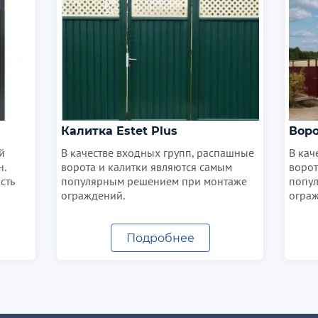
Калитка Estet Plus
Воро
й
В качестве входных групп, распашные
В кач
н.
ворота и калитки являются самым
ворот
сть
популярным решением при монтаже
попу
ограждений.
ограж
Подробнее