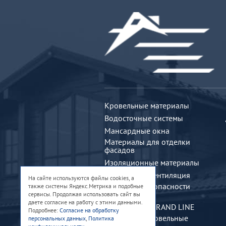
Кровельные материалы
Водосточные системы
Мансардные окна
Материалы для отделки
фасадов
Изоляционные материалы
Кровельная вентиляция
На сайте используются файлы cookies, а
Элементы безопасности
также системы Яндекс.Метрика и подобные
кровли
сервисы. Продолжая использовать сайт вы
даете согласие на работу с этими данными.
Ограждения GRAND LINE
Подробнее:
Согласие на обработку
Аксесуары, кровельные
персональных данных
,
Политика