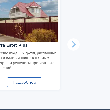
Калитка Estet
В качестве входных гр
ворота и калитки явля
популярным решением
ограждений.
та Estet Plus
естве входных групп, распашные
а и калитки являются самым
лярным решением при монтаже
дений.
Подробнее
Подробн