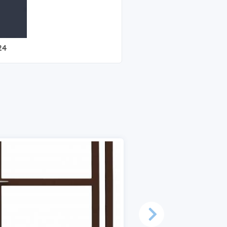
24
Кронштейн L