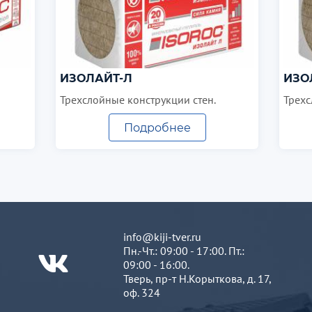
ИЗОЛАЙТ-Л
ИЗО
Трехслойные конструкции стен.
Трехс
Подробнее
info@kiji-tver.ru
Пн.-Чт.: 09:00 - 17:00. Пт.:
09:00 - 16:00.
Тверь, пр-т Н.Корыткова, д. 17,
оф. 324